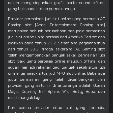
dalam mengedepankan grafik serta sound effect
yang baik pada setiap permainannya.
Provider permainan judi slot online yang bernama AE
Gaming slot (Accel Entertainment Gaming slot)
merupakan sebuah perusahaan penyedia permainan
judi slot online yang berasal dari Amerika Serikat dan
didirikan pada tahun 2012. Sepanjang perjalanannya
dari tahun 2012 hingga sekarang, AE Gaming slot
telah mengembangkan banyak sekali permainan judi
slot, baik yang berbasis online maupun offline, dan
sudah menjadi rekanan bagi banyak sekali situs judi
online termasuk situs judi MPO slot online. Beberapa
judul permainan yang telah dikembangkan oleh
provider yang satu ini di antaranya adalah Ocean
Magic, Country Girl, Sphinx Wild, Betty Boop, dan
masih banyak lagi.
Dari semua provider situs slot yang tersedia,