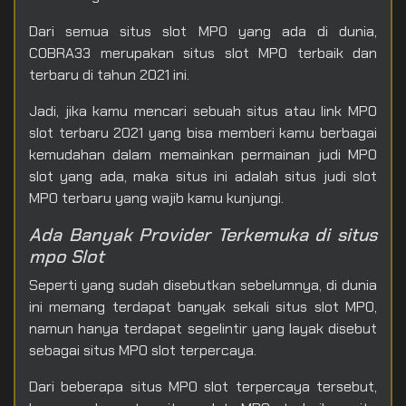
Dari semua situs slot MPO yang ada di dunia,
COBRA33 merupakan situs slot MPO terbaik dan
terbaru di tahun 2021 ini.
Jadi, jika kamu mencari sebuah situs atau link MPO
slot terbaru 2021 yang bisa memberi kamu berbagai
kemudahan dalam memainkan permainan judi MPO
slot yang ada, maka situs ini adalah situs judi slot
MPO terbaru yang wajib kamu kunjungi.
Ada Banyak Provider Terkemuka di situs
mpo Slot
Seperti yang sudah disebutkan sebelumnya, di dunia
ini memang terdapat banyak sekali situs slot MPO,
namun hanya terdapat segelintir yang layak disebut
sebagai situs MPO slot terpercaya.
Dari beberapa situs MPO slot terpercaya tersebut,