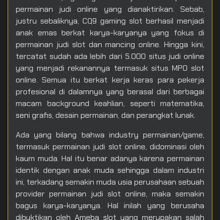
permainan judi online yang dianaktirikan. Sebab,
justru sebaliknya, CQ9 gaming slot berhasil menjadi
anak emas berkat karya-karyanya yang fokus di
permainan judi slot dan mancing online. Hingga kini,
tercatat sudah ada lebih dari 5.000 situs judi online
yang menjadi rekanannya termasuk situs MPO slot
online. Semua itu berkat kerja keras para pekerja
profesional di dalamnya yang berasal dari berbagai
macam background keahlian, seperti matematika,
seni grafis, desain permainan, dan perangkat lunak.
Ada yang bilang bahwa industry permainan/game,
termasuk permainan judi slot online, didominasi oleh
kaum muda. Hal itu benar adanya karena permainan
identik dengan anak muda sehingga dalam industri
ini, terkadang semakin muda usia perusahaan sebuah
provider permainan judi slot online, maka semakin
bagus karya-karyanya. Hal inilah yang berusaha
dibuktikan oleh Ameba slot yang merupakan salah