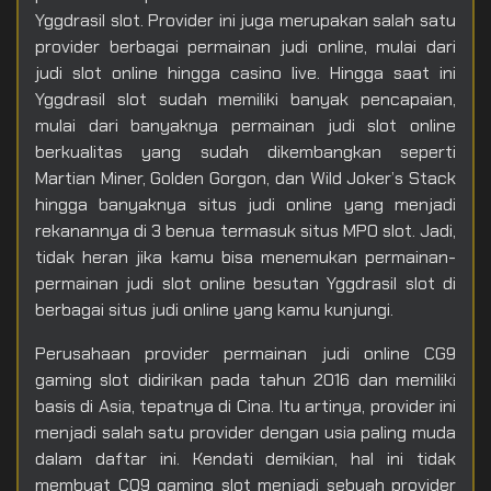
Yggdrasil slot. Provider ini juga merupakan salah satu
provider berbagai permainan judi online, mulai dari
judi slot online hingga casino live. Hingga saat ini
Yggdrasil slot sudah memiliki banyak pencapaian,
mulai dari banyaknya permainan judi slot online
berkualitas yang sudah dikembangkan seperti
Martian Miner, Golden Gorgon, dan Wild Joker’s Stack
hingga banyaknya situs judi online yang menjadi
rekanannya di 3 benua termasuk situs MPO slot. Jadi,
tidak heran jika kamu bisa menemukan permainan-
permainan judi slot online besutan Yggdrasil slot di
berbagai situs judi online yang kamu kunjungi.
Perusahaan provider permainan judi online CG9
gaming slot didirikan pada tahun 2016 dan memiliki
basis di Asia, tepatnya di Cina. Itu artinya, provider ini
menjadi salah satu provider dengan usia paling muda
dalam daftar ini. Kendati demikian, hal ini tidak
membuat CQ9 gaming slot menjadi sebuah provider