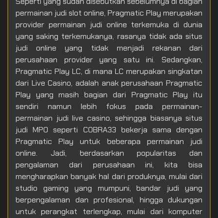
Seperti yang sudah disebutkan sebelumnya di bagian
permainan judi slot online, Pragmatic Play merupakan
provider permainan judi online terkemuka di dunia
yang saking terkemukanya, rasanya tidak ada situs
judi online yang tidak menjadi rekanan dari
perusahaan provider yang satu ini. Sedangkan,
Pragmatic Play LC, di mana LC merupakan singkatan
dari Live Casino, adalah anak perusahaan Pragmatic
Play yang masih bagian dari Pragmatic Play itu
sendiri namun lebih fokus pada permainan-
permainan judi live casino, sehingga biasanya situs
judi MPO seperti COBRA33 bekerja sama dengan
Pragmatic Play untuk beberapa permainan judi
online. Jadi, berdasarkan popularitas dan
pengalaman dari perusahaan ini, kita bisa
mengharapkan banyak hal dari produknya, mulai dari
studio gaming yang mumpuni, bandar judi yang
berpengalaman dan profesional, hingga dukungan
untuk perangkat terlengkap, mulai dari komputer