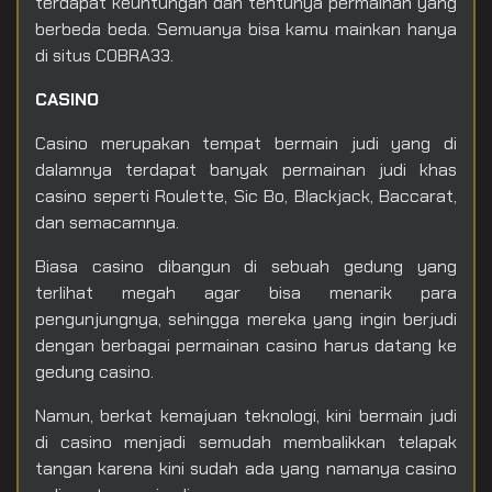
terdapat keuntungan dan tentunya permainan yang
berbeda beda. Semuanya bisa kamu mainkan hanya
di situs COBRA33.
CASINO
Casino merupakan tempat bermain judi yang di
dalamnya terdapat banyak permainan judi khas
casino seperti Roulette, Sic Bo, Blackjack, Baccarat,
dan semacamnya.
Biasa casino dibangun di sebuah gedung yang
terlihat megah agar bisa menarik para
pengunjungnya, sehingga mereka yang ingin berjudi
dengan berbagai permainan casino harus datang ke
gedung casino.
Namun, berkat kemajuan teknologi, kini bermain judi
di casino menjadi semudah membalikkan telapak
tangan karena kini sudah ada yang namanya casino