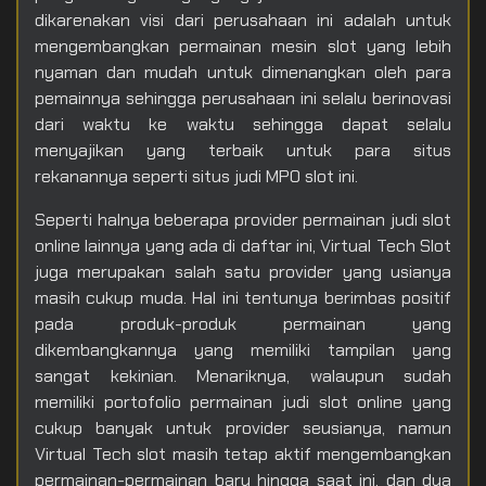
dikarenakan visi dari perusahaan ini adalah untuk
mengembangkan permainan mesin slot yang lebih
nyaman dan mudah untuk dimenangkan oleh para
pemainnya sehingga perusahaan ini selalu berinovasi
dari waktu ke waktu sehingga dapat selalu
menyajikan yang terbaik untuk para situs
rekanannya seperti situs judi MPO slot ini.
Seperti halnya beberapa provider permainan judi slot
online lainnya yang ada di daftar ini, Virtual Tech Slot
juga merupakan salah satu provider yang usianya
masih cukup muda. Hal ini tentunya berimbas positif
pada produk-produk permainan yang
dikembangkannya yang memiliki tampilan yang
sangat kekinian. Menariknya, walaupun sudah
memiliki portofolio permainan judi slot online yang
cukup banyak untuk provider seusianya, namun
Virtual Tech slot masih tetap aktif mengembangkan
permainan-permainan baru hingga saat ini, dan dua