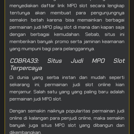
menyediakan daftar link MPO slot secara lengkap
tentunya akan membuat para pengunjungnya
semakin betah karena bisa memainkan berbagai
permainan judi MPO play slot di mana dan kapan saja
dengan berbagai kemudahan. Sebab, situs ini
memberikan banyak promo serta jaminan keamanan
yang mumpuni bagi para pelanggannya.
COBRA33: Situs Judi MPO Slot
Terpercaya
Di dunia yang serba instan dan mudah seperti
sekarang ini, permainan judi slot online kian
menjamur. Salah satu yang yang paling baru adalah
permainan judi MPO slot.
Dengan semakin naiknya popularitas permainan judi
online di kalangan para penjudi online, maka semakin
banyak juga situs MPO slot yang dibangun dan
dikembangkan.