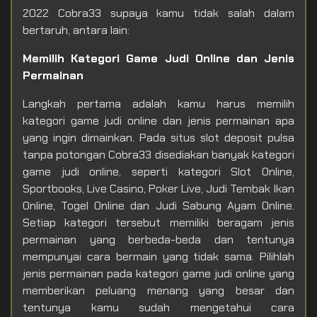
2022 Cobra33 supaya kamu tidak salah dalam
bertaruh, antara lain:
Memilih Kategori Game Judi Online dan Jenis
Permainan
Langkah pertama adalah kamu harus memilih
kategori game judi online dan jenis permainan apa
yang ingin dimainkan. Pada situs slot deposit pulsa
tanpa potongan Cobra33 disediakan banyak kategori
game judi online, seperti kategori Slot Online,
Sportbooks, Live Casino, Poker Live, Judi Tembak Ikan
Online, Togel Online dan Judi Sabung Ayam Online.
Setiap kategori tersebut memiliki beragam jenis
permainan yang berbeda-beda dan tentunya
mempunyai cara bermain yang tidak sama. Pilihlah
jenis permainan pada kategori game judi online yang
memberikan peluang menang yang besar dan
tentunya kamu sudah mengetahui cara