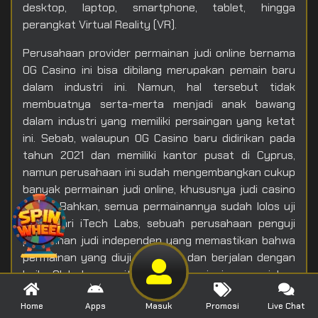
desktop, laptop, smartphone, tablet, hingga
perangkat Virtual Reality (VR).
Perusahaan provider permainan judi online bernama
OG Casino ini bisa dibilang merupakan pemain baru
dalam industri ini. Namun, hal tersebut tidak
membuatnya serta-merta menjadi anak bawang
dalam industri yang memiliki persaingan yang ketat
ini. Sebab, walaupun OG Casino baru didirikan pada
tahun 2021 dan memiliki kantor pusat di Cyprus,
namun perusahaan ini sudah mengembangkan cukup
banyak permainan judi online, khususnya judi casino
online. Bahkan, semua permainannya sudah lolos uji
coba dari iTech Labs, sebuah perusahaan penguji
permainan judi independen yang memastikan bahwa
permainan yang diuji coba adil dan berjalan dengan
baik. Oleh karena itu, jika kamu ingin memainkan
permainan judi casino yang aman dan terpercaya di
Home
Apps
Masuk
Promosi
Live Chat
situs judi MPO ini, maka kamu bisa memainkan