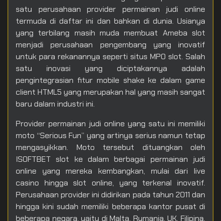
satu perusahaan provider permainan judi online
termuda di daftar ini dan bahkan di dunia. Usianya
yang terbilang masih muda membuat Ameba slot
menjadi perusahaan pengembang yang inovatif
untuk para rekanannya seperti situs MPO slot. Salah
satu inovasi yang diciptakannya adalah
pengintegrasian fitur mobile shake ke dalam game
client HTML5 yang merupakan hal yang masih sangat
baru dalam industri ini.
Provider permainan judi online yang satu ini memiliki
moto “Serious Fun” yang artinya serius namun tetap
mengasyikkan. Moto tersebut dituangkan oleh
ISOFTBET slot ke dalam berbagai permainan judi
online yang mereka kembangkan, mulai dari live
casino hingga slot online, yang terkenal inovatif.
Perusahaan provider ini didirikan pada tahun 2011 dan
hingga kini sudah memiliki beberapa kantor pusat di
beberapa negara, yaitu di Malta, Rumania, UK, Filipina,