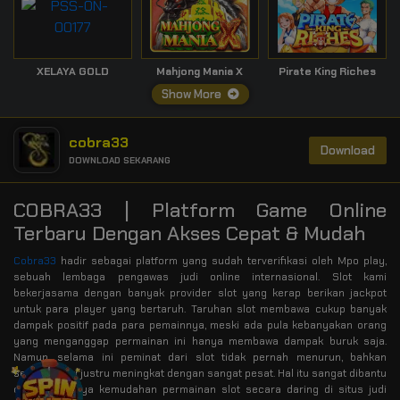
XELAYA GOLD
Mahjong Mania X
Pirate King Riches
Show More
cobra33
Download
DOWNLOAD SEKARANG
COBRA33 | Platform Game Online
Terbaru Dengan Akses Cepat & Mudah
Cobra33
hadir sebagai platform yang sudah terverifikasi oleh Mpo play,
sebuah lembaga pengawas judi online internasional. Slot kami
bekerjasama dengan banyak provider slot yang kerap berikan jackpot
untuk para player yang bertaruh. Taruhan slot membawa cukup banyak
dampak positif pada para pemainnya, meski ada pula kebanyakan orang
yang menganggap permainan ini hanya membawa dampak buruk saja.
Namun, selama ini peminat dari slot tidak pernah menurun, bahkan
semakin hari justru meningkat dengan sangat pesat. Hal itu sangat dibantu
dengan adanya kemudahan permainan slot secara daring di situs judi