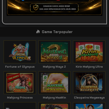
SPORTSBOOK
LOTTERY
ARCADE
Game Terpopuler
Fortune of Olympus
Mahjong Ways 2
Kirin Mahjong Ultra
Mahjong Princess
Mahjong MaxWin
Cleopatra Megaways