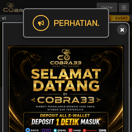
Daftar
⚡ Selamat datang di COBRA33. Deposit cepa
PERHATIAN.
IDR
50,308,230,166
POPULAR
SLOT
LIVE GAME
CASINO