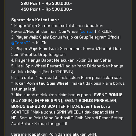
280 Point = Rp 300.000.-
450 Point = Rp 500.000.-
Syarat dan Ketentuan :
1. Player Wajib Screenshot setelah mendapatkan
Reward/Hadiah dari hasil SpinWheel (
Contoh
) ☜ KLICK
2. Player Wajib Claim Bonus Wajib ke Grup Telegram Official
@Cobra33
☜ KLICK
3. Player Wajib Kirim Bukti Screenshot Reward/Hadiah Dari
Spin Wheel ke Grup Telegram
4. Player Hanya Dapat Melakukan 1xSpin Dalam Sehari
5. Hasil Spin Wheel Reward/Hadiah Yang Di dapatkan hanya
Berlaku 1x24jam (Riset/00:00WIB)
6. Jika dalam 1 hari sudah melakukan Klaim pada salah satu
“
Tukar Poin atau Spin Wheel
” maka tidak bisa klaim bonus
satunya lagi.
7. Jika sudah melakukan klaim bonus pada “
EVENT BONUS
(BUY SPIN) &(FREE SPIN), EVENT BONUS PERKALIAN,
BONUS BERBURU SCATTER HITAM, Event Berburu
SCATTER
” Maka bonus
SPIN WHEEL
tidak dapat di klaim
NB : Semua Point Yang Berhasil Di Raih Akan di Reset Setiap
Awal Bulan/ Setiap Tanggal 01
Cara mendapatkan Poin dan melakukan SPIN.