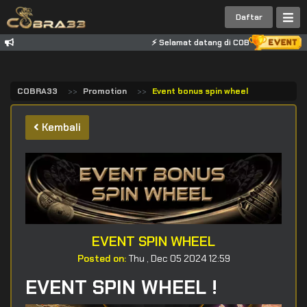
Daftar
⚡ Selamat datang di COBRA33. Deposit c
COBRA33
Promotion
Event bonus spin wheel
Kembali
EVENT SPIN WHEEL
Posted on:
Thu , Dec 05 2024 12:59
EVENT SPIN WHEEL !