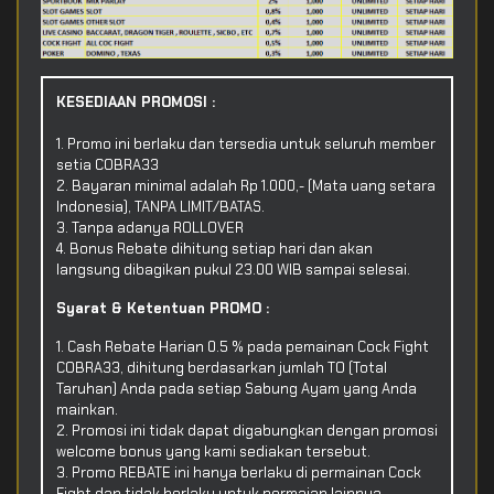
KESEDIAAN PROMOSI :
1. Promo ini berlaku dan tersedia untuk seluruh member
setia COBRA33
2. Bayaran minimal adalah Rp 1.000,- (Mata uang setara
Indonesia), TANPA LIMIT/BATAS.
3. Tanpa adanya ROLLOVER
4. Bonus Rebate dihitung setiap hari dan akan
langsung dibagikan pukul 23.00 WIB sampai selesai.
Syarat & Ketentuan PROMO :
1. Cash Rebate Harian 0.5 % pada pemainan Cock Fight
COBRA33, dihitung berdasarkan jumlah TO (Total
Taruhan) Anda pada setiap Sabung Ayam yang Anda
mainkan.
2. Promosi ini tidak dapat digabungkan dengan promosi
welcome bonus yang kami sediakan tersebut.
3. Promo REBATE ini hanya berlaku di permainan Cock
Fight dan tidak berlaku untuk permaian lainnya.