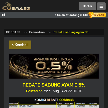
Daftar
⚡ Selamat datang di COBRA33. Deposit
COBRA33
Promotion
Rebate sabung ayam 05
Kembali
REBATE SABUNG AYAM 0.5%
Posted on:
Wed , Aug 24 2022 00:00